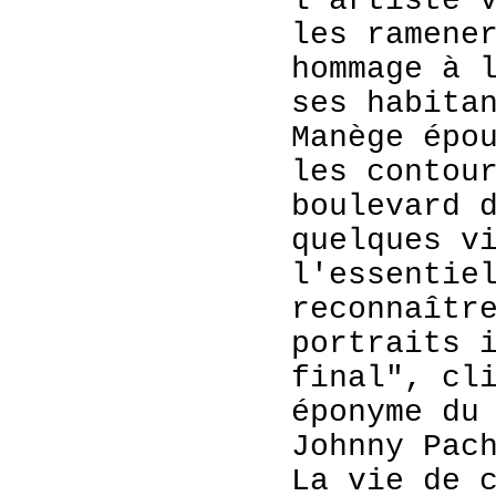
l'artiste 
les ramene
hommage à 
ses habita
Manège épo
les contou
boulevard 
quelques v
l'essentie
reconnaîtr
portraits 
final", cl
éponyme du
Johnny Pac
La vie de 