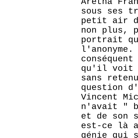
Arétha Fra
sous ses t
petit air 
non plus, 
portrait q
l'anonyme.
conséquent
qu'il voit
sans reten
question d
Vincent Mi
n'avait " 
et de son 
est-ce là 
génie qui 