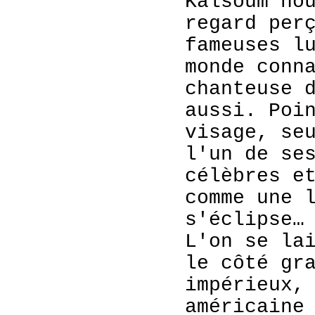
Kalsoum no
regard per
fameuses l
monde conn
chanteuse 
aussi. Poi
visage, se
l'un de se
célèbres e
comme une 
s'éclipse…
L'on se la
le côté gr
impérieux,
américaine