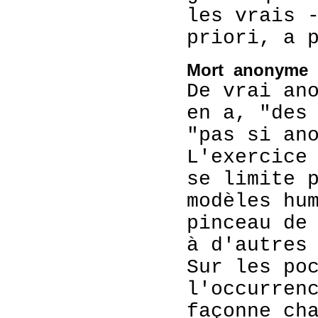
les vrais 
priori, a 
Mort anonyme
De vrai an
en a, "des
"pas si an
L'exercice
se limite 
modèles hu
pinceau de
à d'autres
Sur les po
l'occurren
façonne ch