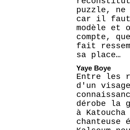
reconstitu
puzzle, ne
car il fau
modèle et 
compte, qu
fait resse
sa place…
Yaye Boye
Entre les 
d'un visag
connaissan
dérobe la 
à Katoucha
chanteuse 