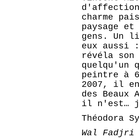
d'affectio
charme pai
paysage et
gens. Un l
eux aussi 
révéla son
quelqu'un 
peintre à 
2007, il e
des Beaux 
il n'est… 
Théodora S
Wal Fadjr