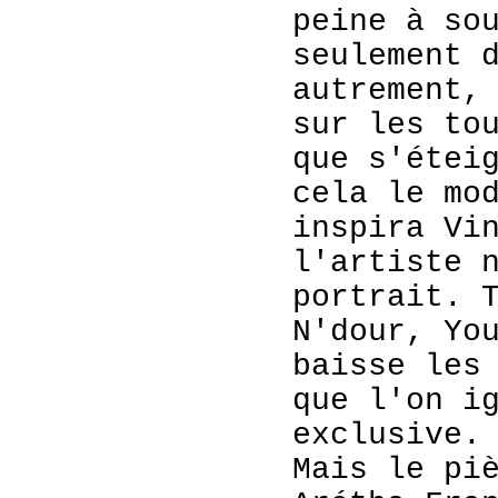
peine à so
seulement 
autrement,
sur les to
que s'étei
cela le mo
inspira Vi
l'artiste 
portrait. 
N'dour, Yo
baisse les
que l'on i
exclusive.
Mais le pi