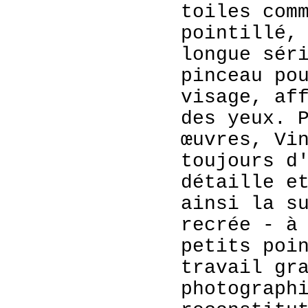
toiles com
pointillé,
longue sér
pinceau po
visage, af
des yeux. 
œuvres, Vi
toujours d
détaille e
ainsi la s
recrée - à
petits poi
travail gr
photograph