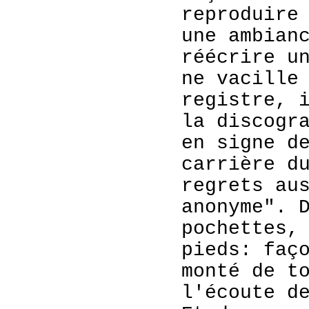
reproduire
une ambian
réécrire u
ne vacille
registre, 
la discogr
en signe d
carrière d
regrets au
anonyme". 
pochettes,
pieds: faç
monté de t
l'écoute d